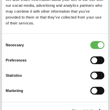
BESTÄLLNING ÖVER 20
our social media, advertising and analytics partners who
PALL LAMBI OCH SERLA
may combine it with other information that you’ve
provided to them or that they’ve collected from your use
of their services.
Consent
Vid beställning av minst 20
Necessary
Selection
pall Lambi och Serla gäller
Preferences
andra villkor:
Statistics
– Endast jämnt antal pall per produkt kan beställas (ex. 8 Serla toa,
2 Serla hh, 8 Lambi toa, 2 Lambi hh)
Marketing
– Lambi och Serla kan beställas tillsammans i valfri kombination.
– Hela pall måste beställas.
– 1 pall Lambi toalettpapper innehåller 20 säckar av samma artikel.
– 1 pall Lambi hushållspapper innehåller 20 säckar av samma artikel.