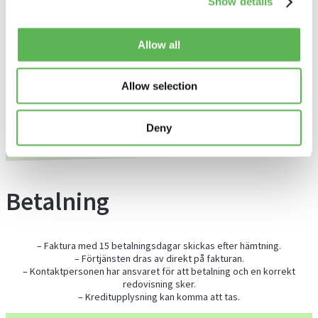
– 1 pall Serla Maximeter toalettpapper innehåller 25 säckar av samma
Show details
artikel.
– 1 pall Serla Maximeter hushållspapper innehåller 25 säckar av samma
artikel.
Allow all
Vid dessa beställningar är förtjänsten per produkt högre:
– Serla Maximeter toalettpapper: 85 kr/säck
Allow selection
– Serla Maximeter hushållspapper: 80 kr/säck
– Lambi toalettpapper: 75 kr/säck
– Lambi hushållspapper: 75 kr/säck
Deny
new link
Betalning
– Faktura med 15 betalningsdagar skickas efter hämtning.
– Förtjänsten dras av direkt på fakturan.
– Kontaktpersonen har ansvaret för att betalning och en korrekt
redovisning sker.
– Kreditupplysning kan komma att tas.