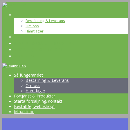
Skip
to
SÅ FUNGERAR DET
content
Beställning & Leverans
Om oss
Hämtlager
FÖRTJÄNST & PRODUKTER
STARTA FÖRSÄLJNING/KONTAKT
BESTÄLL (EJ WEBBSHOP)
MINA SIDOR
Så fungerar det
Beställning & Leverans
Om oss
Hämtlager
Förtjänst & Produkter
Starta försäljning/Kontakt
Beställ (ej webbshop)
Mina sidor