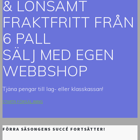
&
LÖNSAMT
FRAKTFRITT FRÅN
6 PALL
SÄLJ MED EGEN
WEBBSHOP
Tjäna pengar till lag- eller klasskassan!
STARTA FÖRSÄLJNING
FÖRRA SÄSONGENS SUCCÉ FORTSÄTTER!