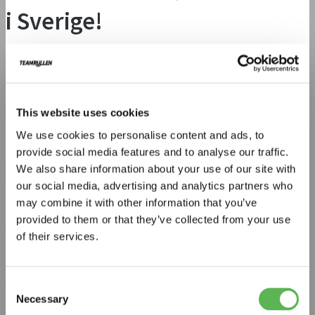
i Sverige!
Sälj mer och öka förtjänsten!
Exempel: Sälj minst 20 pallar Serla Maximeter och tjäna 85 kr/säck på
toalettpappret och 80 kr/säck på hushållspappret.
Se produkter
This website uses cookies
Prishöjning på Lambi och Serla från 1/8 2026:
We use cookies to personalise content and ads, to
Tillverkaren höjer priserna med 4% på grund av ökade
provide social media features and to analyse our traffic.
produktions-, energi- och transportkostnader. Förtjänsten per säck
We also share information about your use of our site with
påverkas inte, utan slutkunden får betala 5-10 kr extra per säck.
our social media, advertising and analytics partners who
Förbättrade villkor för våra kunder genom åren!
may combine it with other information that you’ve
U
nder många år har vi på TEAMRULLEN arbetat för att
provided to them or that they’ve collected from your use
stärka föreningarnas och klassernas förtjänst. Bland annat har
förtjänsten per såld säck ökat successivt, samtidigt som gränsen för
of their services.
fraktfria leveranser har sänkts från 12 pall till 6 pall – trots att våra egna
fraktkostnader har ökat under samma period.
Consent
Vårt mål är att ge er så bra förutsättningar som möjligt att tjäna pengar
Necessary
till träningsläger, cuper, klassresor och andra aktiviteter. De
Selection
rekommenderade försäljningspriserna är framtagna för att ge en bra