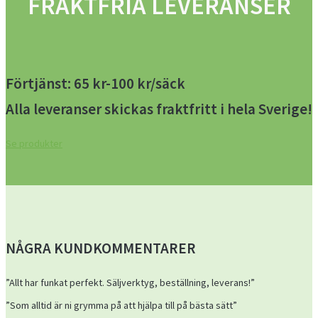
FRAKTFRIA LEVERANSER
Förtjänst: 65 kr-100 kr/säck
Alla leveranser skickas fraktfritt i hela Sverige!
Se produkter
NÅGRA KUNDKOMMENTARER
”Allt har funkat perfekt. Säljverktyg, beställning, leverans!”
”Som alltid är ni grymma på att hjälpa till på bästa sätt”